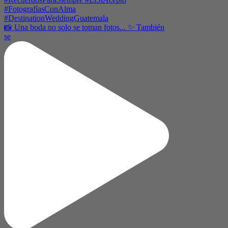
📸 Una boda no solo se toman fotos... ✨ También
se