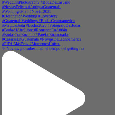
✨ Novias, ¡no subestimen el tiempo del getting rea