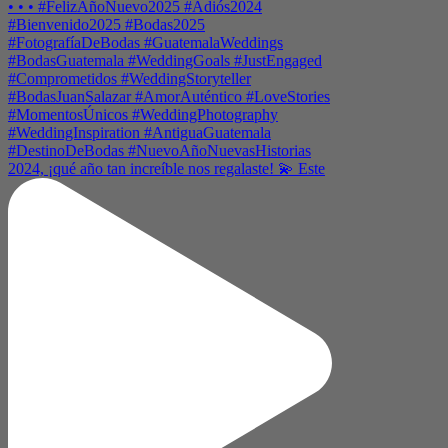
2024, ¡qué año tan increíble nos regalaste! 💫 Este