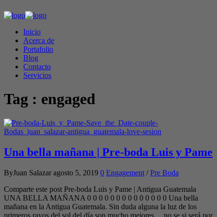
Inicio
Acerca de
Portafolio
Blog
Contacto
Servicios
Tag :
engaged
Una bella mañana | Pre-boda Luis y Pame
ByJuan Salazar
agosto 5, 2019
0
Engagement
/
Pre Boda
Comparte este post Pre-boda Luis y Pame | Antigua Guatemala
UNA BELLA MAÑANA 0 0 0 0 0 0 0 0 0 0 0 0 0 0 Una bella
mañana en la Antigua Guatemala. Sin duda alguna la luz de los
primeros rayos del sol del día son mucho mejores… no se si será por