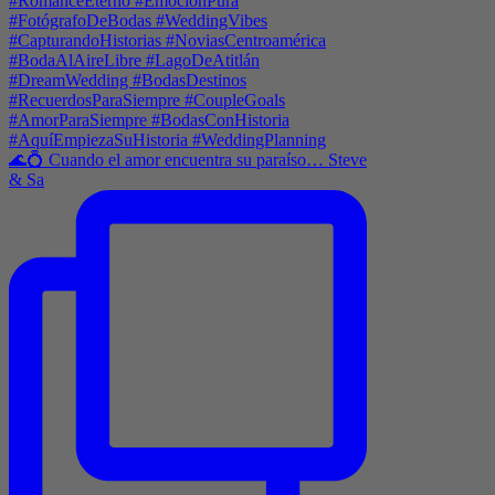
🌊💍 Cuando el amor encuentra su paraíso… Steve
& Sa