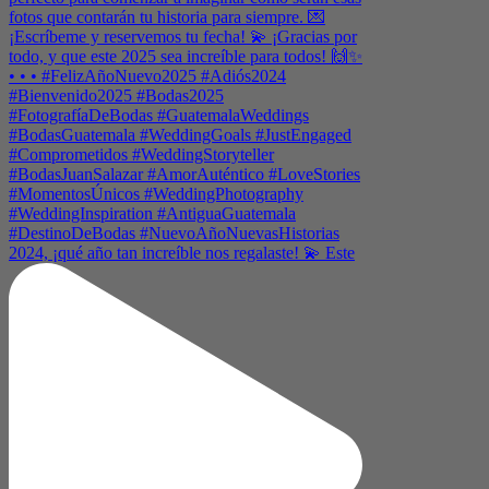
2024, ¡qué año tan increíble nos regalaste! 💫 Este