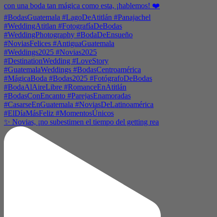
✨ Novias, ¡no subestimen el tiempo del getting rea