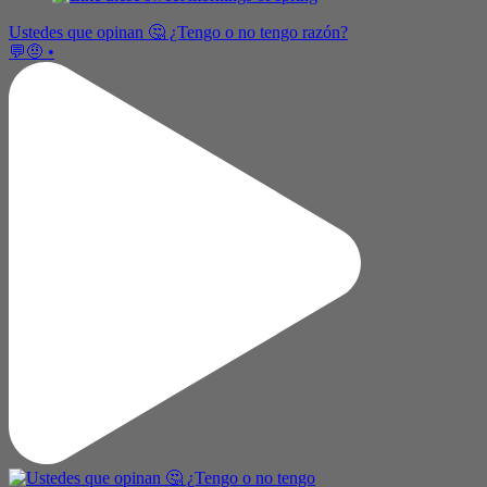
Ustedes que opinan 🤔 ¿Tengo o no tengo razón?
💬🤨 •