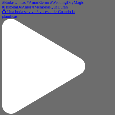
💍 Una boda se vive 3 veces… ✨ Cuando la
planificas