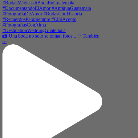
📸 Una boda no solo se toman fotos... ✨ También
se