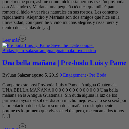
por el meme pero, así fue como inicié esta hermosa sesión pre-boda
con Alejandro y Mariana, una pequeña técnica que utilicé para
romper el hielo y ver risas naturales en sus rostros. Les comento
rápidamente, Alejandro y Mariana son dos amigos que hice en la
universidad, con quien he vivido muchas alegrías y risas fuera y
dentro de las aulas de […]
Leer más
Una bella mañana | Pre-boda Luis y Pame
ByJuan Salazar
agosto 5, 2019
0
Engagement
/
Pre Boda
Comparte este post Pre-boda Luis y Pame | Antigua Guatemala
UNA BELLA MAÑANA 0 0 0 0 0 0 0 0 0 0 0 0 0 0 Una bella
mañana en la Antigua Guatemala. Sin duda alguna la luz de los
primeros rayos del sol del día son mucho mejores… no se si será por
la orientación del sol, la frescura de la mañana o simplemente
porque es lo primero que vives en el día pero, me encanta los tonos
[…]
Leer más