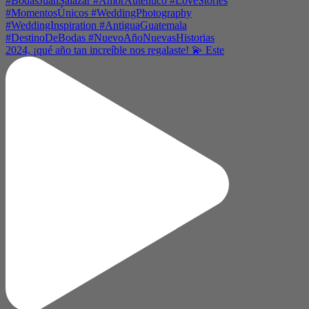
2024, ¡qué año tan increíble nos regalaste! 💫 Este