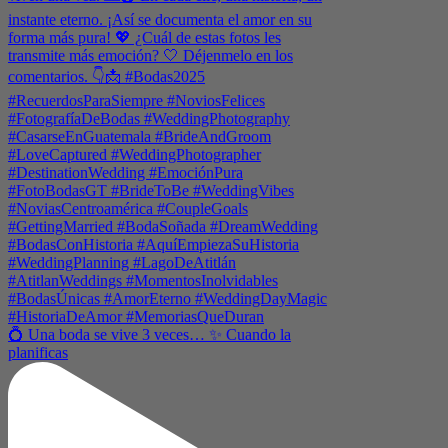
💍 Una boda se vive 3 veces… ✨ Cuando la
planificas