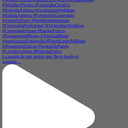
La magia de una sesión que fluye desde el
corazón…