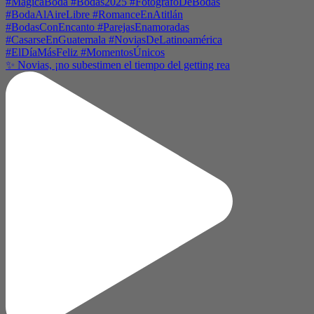
✨ Novias, ¡no subestimen el tiempo del getting rea