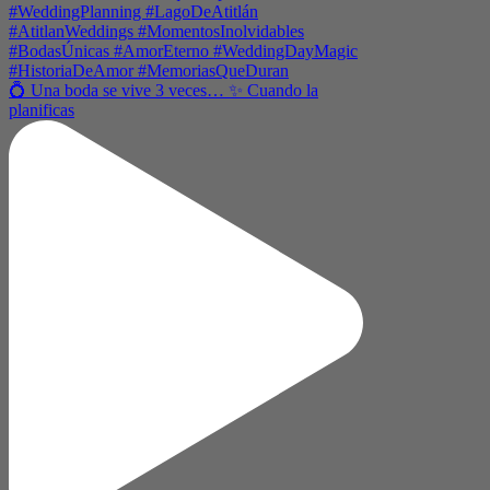
💍 Una boda se vive 3 veces… ✨ Cuando la
planificas