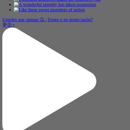
Ustedes que opinan 🤔 ¿Tengo o no tengo razón?
💬🤨 •