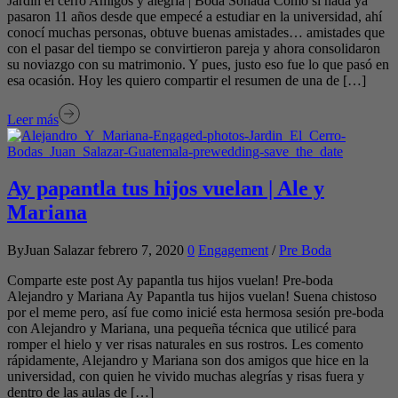
Jardín el cerro Amigos y alegría | Boda Soñada Como si nada ya
pasaron 11 años desde que empecé a estudiar en la universidad, ahí
conocí muchas personas, obtuve buenas amistades… amistades que
con el pasar del tiempo se convirtieron pareja y ahora consolidaron
su noviazgo con su matrimonio. Y pues, justo eso fue lo que pasó en
esa ocasión. Hoy les quiero compartir el resumen de una de […]
Leer más
Ay papantla tus hijos vuelan | Ale y
Mariana
ByJuan Salazar
febrero 7, 2020
0
Engagement
/
Pre Boda
Comparte este post Ay papantla tus hijos vuelan! Pre-boda
Alejandro y Mariana Ay Papantla tus hijos vuelan! Suena chistoso
por el meme pero, así fue como inicié esta hermosa sesión pre-boda
con Alejandro y Mariana, una pequeña técnica que utilicé para
romper el hielo y ver risas naturales en sus rostros. Les comento
rápidamente, Alejandro y Mariana son dos amigos que hice en la
universidad, con quien he vivido muchas alegrías y risas fuera y
dentro de las aulas de […]