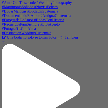
📸 Una boda no solo se toman fotos... ✨ También
se