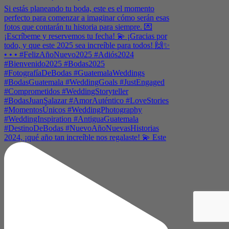
2024, ¡qué año tan increíble nos regalaste! 💫 Este